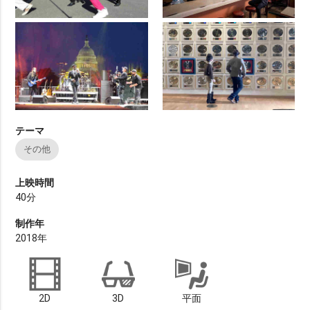
テーマ
その他
上映時間
40分
制作年
2018年
2D
3D
平面