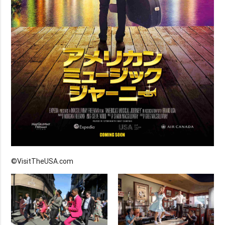
©VisitTheUSA.com