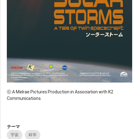
ⓒ A Melrae Pictures Production in Association with K2
Communications
テーマ
宇宙
科学