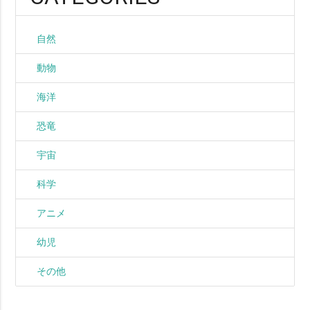
自然
動物
海洋
恐竜
宇宙
科学
アニメ
幼児
その他