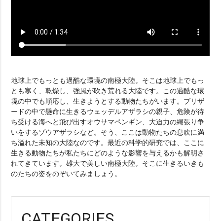
地球上でもっとも過酷な環境の南極大陸。そこは地球上でもっ
とも寒く、乾燥し、強風が吹き荒れる大陸です。この過酷な環
境の中でも順応し、生きようとする動物たちがいます。ブリザ
ードの中で懸命に生きるウェッデルアザラシの親子、危険が待
ち受ける海へと飛び出すオウサマペンギン、大迫力の縄張り争
いをするゾウアザラシなど。そう、ここは動物たちの息吹に満
ち溢れた未知の大陸なのです。最近の科学的研究では、ここに
生きる動物たちが私たちにどのような影響を与えるかも解明さ
れてきています。雄大で美しい南極大陸。そこに生きるいきも
のたちの姿をのぞいてみましょう。
CATEGORIES