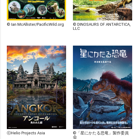
© Ian McAllister/PacificWild.org
© DINOSAURS OF ANTARCTICA,
LLC
ⓒHelio Projects Asia
©「星にかたる恐竜」製作委員
会