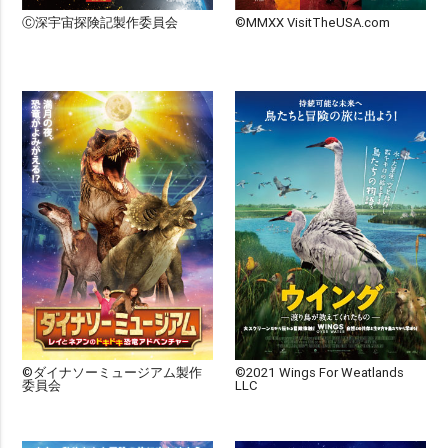
Ⓒ深宇宙探険記製作委員会
©MMXX VisitTheUSA.com
©ダイナソーミュージアム製作
©2021 Wings For Weatlands
委員会
LLC