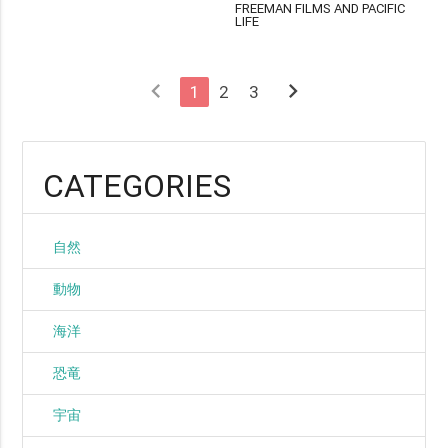
FREEMAN FILMS AND PACIFIC
LIFE
chevron_left
chevron_right
1
2
3
CATEGORIES
自然
動物
海洋
恐竜
宇宙