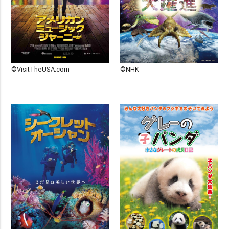
©VisitTheUSA.com
©NHK