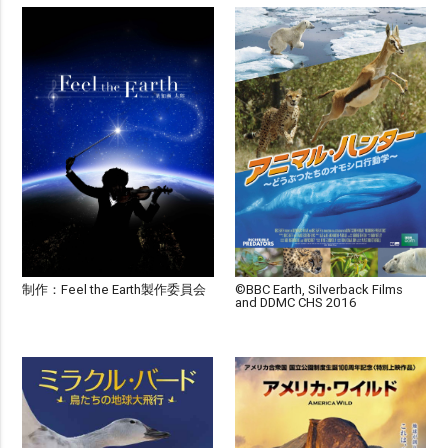
制作：Feel the Earth製作委員会
©BBC Earth, Silverback Films
and DDMC CHS 2016